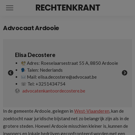
RECHTENKRANT
Advocaat Ardooie
Filip Cappelle
aat 55 A, 8850 Ardooie
Adres: Polenplein 11/B1, 8850 Ardoo
Talen: Nederlands
@advocaat.be
Mail: filip@filipcappelle.be
☏ Tel: +3251466719
tere.be
filipcappelle.be
In de gemeente Ardooie, gelegen in
West-Vlaanderen
, kan de
zoektocht naar juridische bijstand net zo belangrijk zijn als in de
grotere steden. Hoewel Ardooie misschien kleiner is, kunnen de
inwoners en lokale bedrijven geconfronteerd worden met een