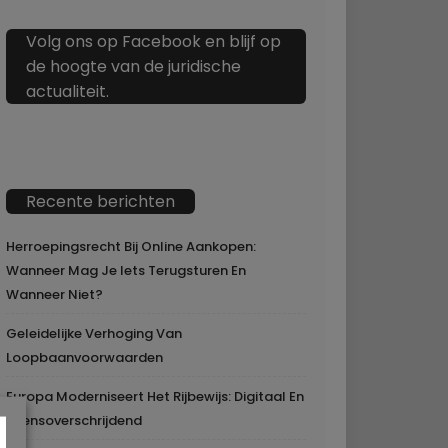
deferm.kurt@telenet.be
☏ Tel
☏ Tel: +32475556794
ddrag
Volg ons op Facebook en blijf op
advocatendeferm.be
de hoogte van de juridische
actualiteit.
Recente berichten
Herroepingsrecht Bij Online Aankopen:
Wanneer Mag Je Iets Terugsturen En
Wanneer Niet?
Geleidelijke Verhoging Van
Loopbaanvoorwaarden
Europa Moderniseert Het Rijbewijs: Digitaal En
Grensoverschrijdend