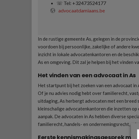
☏ Tel: +32473524177
☏ Tel: +3289
advocaatdamiaans.be
advocaat.be
In de rustige gemeente As, gelegen in de provinci
voordoen bij persoonlijke, zakelijke of andere kw
inzicht in lokale advocatenkantoren en de beschik
As en omgeving. Dit zal je helpen bij het vinden 
Het vinden van een advocaat in As
Het startpunt bij het zoeken van een advocaat in A
Of je nu advies nodig hebt over familierecht, va
uitdaging, As herbergt advocaten met een breed sc
kleinschalige advocatenkantoren die inzetten op 
aanpak. De advocaten in As hebben diverse special
familierecht, handels- en ondernemingsrecht, arbe
Eerste kennismakingsgesprek met 