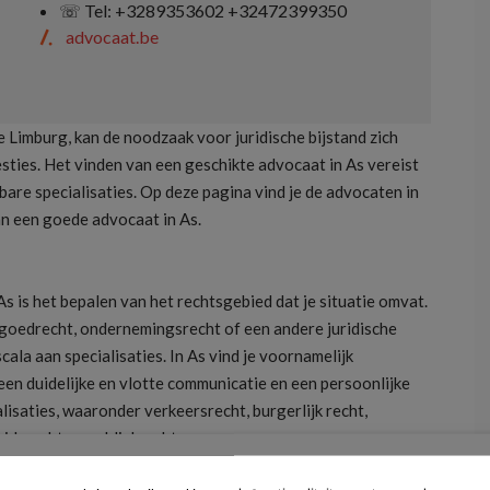
353602 +32472399350
☏ Tel: +32475732744
advocaat.be
e Limburg, kan de noodzaak voor juridische bijstand zich
esties. Het vinden van een geschikte advocaat in As vereist
bare specialisaties. Op deze pagina vind je de advocaten in
van een goede advocaat in As.
s is het bepalen van het rechtsgebied dat je situatie omvat.
stgoedrecht, ondernemingsrecht of een andere juridische
ala aan specialisaties. In As vind je voornamelijk
een duidelijke en vlotte communicatie en een persoonlijke
isaties, waaronder verkeersrecht, burgerlijk recht,
idsrecht en publiekrecht.
advocaat in As