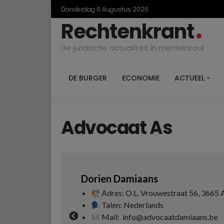
Donderdag 6 Augustus 2026
Rechtenkrant
De juridische actualiteit in mensentaal
DE BURGER
ECONOMIE
ACTUEEL
Advocaat As
Dorien Damiaans
Kismet Ulgen
Adres: O.L. Vrouwestraat 56, 3665 As
Adres: Steen
Talen: Nederlands
Talen: Neder
Mail: info@advocaatdamiaans.be
Mail: ulgen.