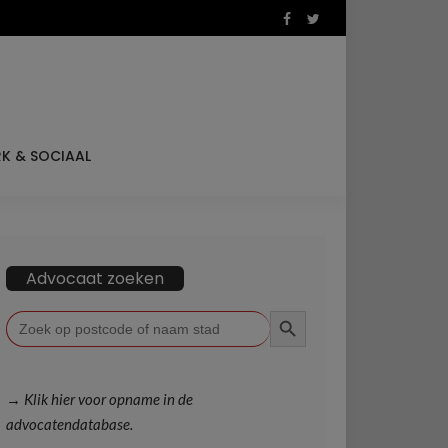
K & SOCIAAL
Advocaat zoeken
ZOEKKNOP
Zoek
naar:
Kurt Deferm
Jos Dri
Adres: Smeetsbergstraat 18, 3665 As
Adr
→ Klik hier voor opname in de
Talen: Nederlands
Tal
advocatendatabase.
.com
Mail: info@advocatendeferm.be
Mai