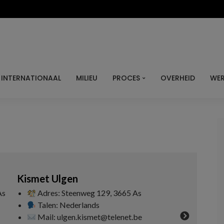
INTERNATIONAAL
MILIEU
PROCES
OVERHEID
WER
Dirk Van Empten
weg 129, 3665 As
Adres: Smisstraat 20, 3665 As
lands
Talen: Nederlands
kismet@telenet.be
Mail: dirkvanempten@hotmail