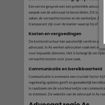
Een eerste gesprek met een potentiële advocaat i
aanpak van de advocaat te beoordelen. Dit is oo
zaken, de verwachte kosten en de werkwijze. Een 
transparant zijn over de manier waarop hij of zij j
Kosten en vergoedingen
De kostenstructuur kan aanzienlijk variëren afhan
advocaat. In As werken advocaten vaak met een u
voor bepaalde diensten. Het is belangrijk om tijde
verwachte kosten voor jouw zaak.
Communicatie en bereikbaarheid
Communicatie is eveneens een cruciale factor bij 
regelmatig updates geeft en gemakkelijk bereikbaa
is raadzaam om de voorkeurswijze van communicat
te stemmen. De website van de advocaat in As raa
Advocaat regio As