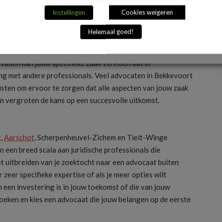
Instellingen
Cookies weigeren
oort is essentieel. Zorg ervoor dat je een advocaat kiest
Helemaal goed!
r jouw situatie en verwachtingen. Een advocaat in
lijk advies geeft, kan een groot verschil maken in het
vallen kan jouw specifieke zaak vereisen dat er
ing met andere professionals. Veel advocaten in Bekkevoort
sten om ervoor te zorgen dat alle aspecten van jouw zaak
vergroten de kans op een succesvolle uitkomst.
t
,
Aarschot
, Scherpenheuvel-Zichem en Tielt-Winge
 een breed scala aan juridische professionals die
et uitbreiden van je zoektocht naar een advocaat buiten
 zeer specifieke expertise of als je meer opties wilt
 een investering is in jouw toekomst of die van jouw
oeken en kies een advocaat die jouw belangen op de eerste