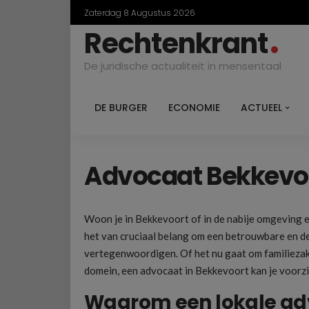
Zaterdag 8 Augustus 2026
Rechtenkrant
De juridische actualiteit in mensentaal
DE BURGER
ECONOMIE
ACTUEEL
Advocaat Bekkevo
Woon je in Bekkevoort of in de nabije omgeving en
het van cruciaal belang om een betrouwbare en d
vertegenwoordigen. Of het nu gaat om familiezake
domein, een advocaat in Bekkevoort kan je voorz
Waarom een lokale ad