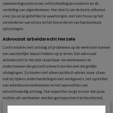
samenlevingscontracten, echtscheidingsprocedures en de
verdeling van eigendommen. Hun doel is om de beste uitkomst
voor jou en je geliefden te waarborgen, met een focus op het
verminderen van stress en het bevorderen van harmonieuze
oplossingen.
Advocaat arbeidsrecht Herzele
Confrontaties met ontslag of problemen op de werkvloer kunnen
een aanzienlijke impact hebben op je leven. Een advocaat
arbeidsrecht in Herzele staat klaar om werknemers te
ondersteunen die geconfronteerd worden met dergelijke
uitdagingen. Ze bieden niet alleen juridisch advies, maar staan
ook bij tijdens onderhandelingen met werkgevers, het opstellen
van arbeidsovereenkomsten en het aanvechten van
onrechtvaardig ontslag. Hun expertise zorgt ervoor dat jouw
rechten als werknemer worden gerespecteerd en beschermd,
zodat je met vertrouwen je professionele leven kunt
voortzetten.