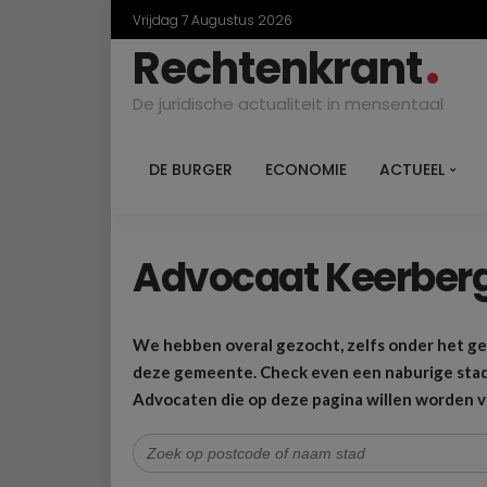
Vrijdag 7 Augustus 2026
Rechtenkrant
De juridische actualiteit in mensentaal
DE BURGER
ECONOMIE
ACTUEEL
Advocaat Keerber
We hebben overal gezocht, zelfs onder het g
deze gemeente. Check even een naburige stad 
Advocaten die op deze pagina willen worden 
Zoek
naar: