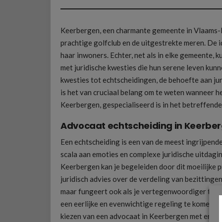
Keerbergen, een charmante gemeente in Vlaams-Br
prachtige golfclub en de uitgestrekte meren. De 
haar inwoners. Echter, net als in elke gemeente
met juridische kwesties die hun serene leven kun
kwesties tot echtscheidingen, de behoefte aan jur
is het van cruciaal belang om te weten wanneer het
Keerbergen, gespecialiseerd is in het betreffende
Advocaat echtscheiding in Keerbe
Een echtscheiding is een van de meest ingrijpend
scala aan emoties en complexe juridische uitdagi
Keerbergen kan je begeleiden door dit moeilijke 
juridisch advies over de verdeling van bezittinge
maar fungeert ook als je vertegenwoordiger tijde
een eerlijke en evenwichtige regeling te komen di
kiezen van een advocaat in Keerbergen met ervari