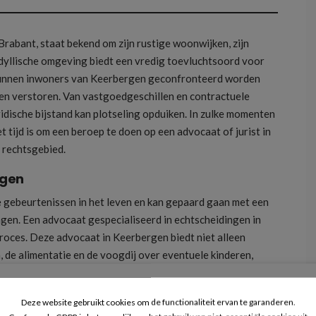
abant, staat bekend om zijn rustige woonwijken, zijn
idyllische omgeving biedt een vredig toevluchtsoord voor
, kunnen inwoners van Keerbergen geconfronteerd worden
nen verstoren. Van vastgoedgeschillen en contractuele
idische bijstand kan plotseling opduiken. In zulke momenten
 tijd is om een beroep te doen op een advocaat of jurist in
 rechtsgebied.
rgen
e gebeurtenissen in het leven en kan gepaard gaan met een
ngen. Een advocaat gespecialiseerd in echtscheidingen in
proces. Deze advocaat in Keerbergen biedt niet alleen
n, de alimentatie en de voogdij over eventuele kinderen,
ns onderhandelingen en in de rechtszaal. Het doel is om tot
e de belangen van alle betrokken partijen behartigt. Het
Deze website gebruikt cookies om de functionaliteit ervan te garanderen.
ng in familierecht en echtscheidingszaken zorgt ervoor dat