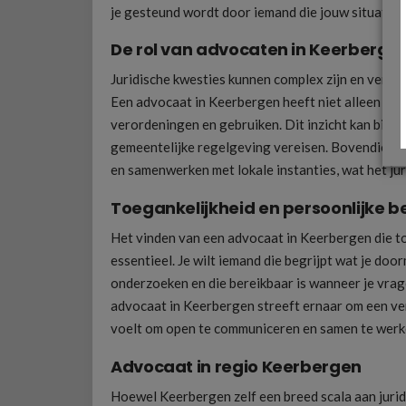
je gesteund wordt door iemand die jouw situatie b
De rol van advocaten in Keerberge
Juridische kwesties kunnen complex zijn en verei
Een advocaat in Keerbergen heeft niet alleen ken
verordeningen en gebruiken. Dit inzicht kan bijzon
gemeentelijke regelgeving vereisen. Bovendien 
en samenwerken met lokale instanties, wat het ju
Toegankelijkheid en persoonlijke 
Het vinden van een advocaat in Keerbergen die toe
essentieel. Je wilt iemand die begrijpt wat je doo
onderzoeken en die bereikbaar is wanneer je vra
advocaat in Keerbergen streeft ernaar om een ver
voelt om open te communiceren en samen te werke
Advocaat in regio Keerbergen
Hoewel Keerbergen zelf een breed scala aan juridi