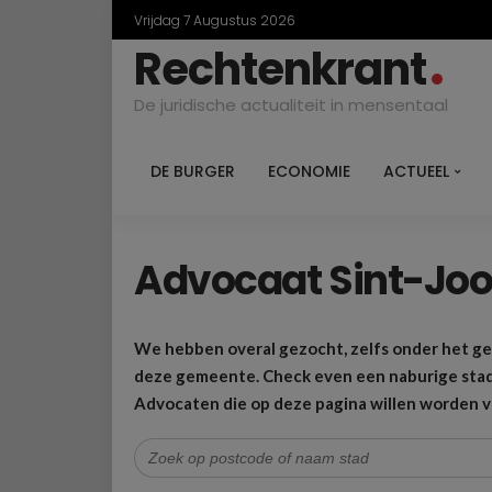
Vrijdag 7 Augustus 2026
Rechtenkrant
De juridische actualiteit in mensentaal
DE BURGER
ECONOMIE
ACTUEEL
Advocaat Sint-Jo
We hebben overal gezocht, zelfs onder het g
deze gemeente. Check even een naburige stad 
Advocaten die op deze pagina willen worden 
Zoek
naar: