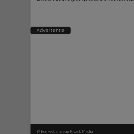
Advertentie
© Een website van Risack Media