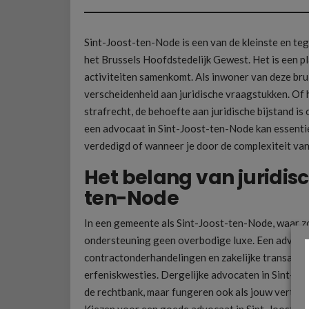
Sint-Joost-ten-Node is een van de kleinste en te
het Brussels Hoofdstedelijk Gewest. Het is een 
activiteiten samenkomt. Als inwoner van deze b
verscheidenheid aan juridische vraagstukken. Of 
strafrecht, de behoefte aan juridische bijstand i
een advocaat in Sint-Joost-ten-Node kan essentie
verdedigd of wanneer je door de complexiteit van
Het belang van juridisc
ten-Node
In een gemeente als Sint-Joost-ten-Node, waar zowe
ondersteuning geen overbodige luxe. Een advocaa
contractonderhandelingen en zakelijke transacties
erfeniskwesties. Dergelijke advocaten in Sint-Jo
de rechtbank, maar fungeren ook als jouw verteg
Kiezen voor een goede advocaat in Sint-Joost-te