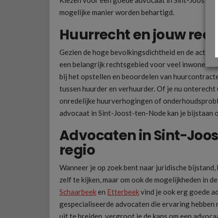
mogelijke manier worden behartigd.
Huurrecht en jouw rech
Gezien de hoge bevolkingsdichtheid en de actieve
een belangrijk rechtsgebied voor veel inwoners.
bij het opstellen en beoordelen van huurcontract
tussen huurder en verhuurder. Of je nu onterecht
onredelijke huurverhogingen of onderhoudsprobl
advocaat in Sint-Joost-ten-Node kan je bijstaan 
Advocaten in Sint-Joo
regio
Wanneer je op zoek bent naar juridische bijstand, 
zelf te kijken, maar om ook de mogelijkheden in 
Schaarbeek
en
Etterbeek
vind je ook erg goede a
gespecialiseerde advocaten die ervaring hebben 
uit te breiden, vergroot je de kans om een advocaa