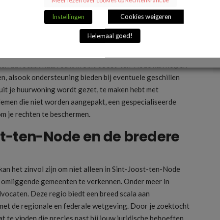
Instellingen
Cookies weigeren
ten als huurder
Helemaal goed!
 vastgoedmarkt in Sint-Joost-ten-Node, is het huurrecht
 Een advocaat huurrecht in Sint-Joost-ten-Node kan helpen
en, alsook ondersteuning bieden bij eventuele geschillen
 uit je huurwoning wordt gezet, te maken hebt met
emen die niet worden aangepakt, een gespecialiseerde
om je rechten te beschermen.
st-ten-Node en de bredere
kan het zinvol zijn om niet alleen in Sint-Joost-ten-Node
de omliggende gemeenten te verkennen. Onder meer in
dvocaten. Deze regio biedt een breed scala aan
met de regionale en federale wetgeving. Door je zoektocht
t te vinden die precies past bij jouw juridische behoeften.