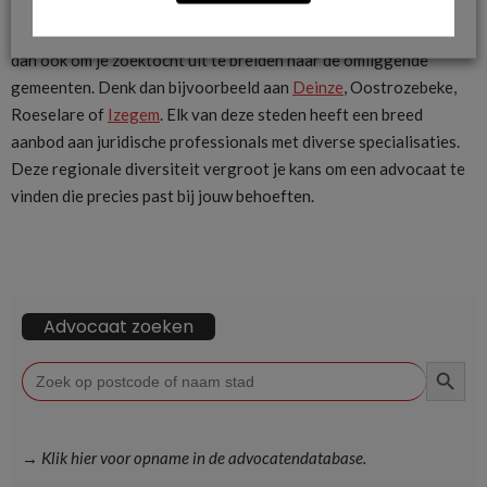
Wanneer je op zoek bent naar een advocaat in Tielt, overweeg
dan ook om je zoektocht uit te breiden naar de omliggende
gemeenten. Denk dan bijvoorbeeld aan
Deinze
, Oostrozebeke,
Roeselare of
Izegem
. Elk van deze steden heeft een breed
aanbod aan juridische professionals met diverse specialisaties.
Deze regionale diversiteit vergroot je kans om een advocaat te
vinden die precies past bij jouw behoeften.
Advocaat zoeken
ZOEKKN
Zoek
naar:
→ Klik hier voor opname in de advocatendatabase.