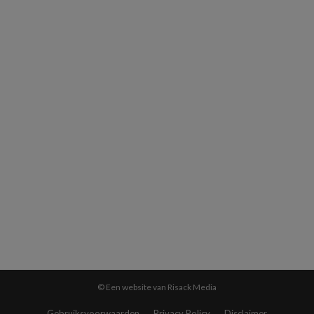
© Een website van Risack Media
Gebruiksvoorwaarden
Privacy Policy
Disclaimer