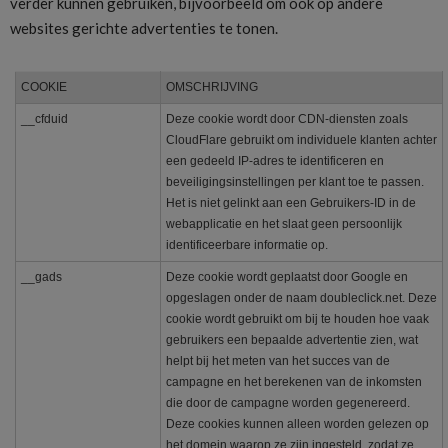
verder kunnen gebruiken, bijvoorbeeld om ook op andere
websites gerichte advertenties te tonen.
COOKIE
OMSCHRIJVING
__cfduid
Deze cookie wordt door CDN-diensten zoals
CloudFlare gebruikt om individuele klanten achter
een gedeeld IP-adres te identificeren en
beveiligingsinstellingen per klant toe te passen.
Het is niet gelinkt aan een Gebruikers-ID in de
webapplicatie en het slaat geen persoonlijk
identificeerbare informatie op.
__gads
Deze cookie wordt geplaatst door Google en
opgeslagen onder de naam doubleclick.net. Deze
cookie wordt gebruikt om bij te houden hoe vaak
gebruikers een bepaalde advertentie zien, wat
helpt bij het meten van het succes van de
campagne en het berekenen van de inkomsten
die door de campagne worden gegenereerd.
Deze cookies kunnen alleen worden gelezen op
het domein waarop ze zijn ingesteld, zodat ze