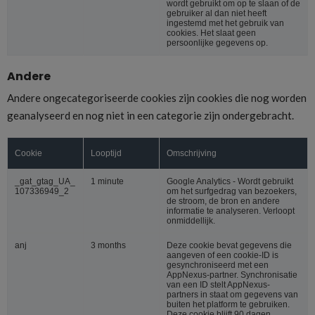
wordt gebruikt om op te slaan of de
gebruiker al dan niet heeft
ingestemd met het gebruik van
cookies. Het slaat geen
persoonlijke gegevens op.
Andere
Andere ongecategoriseerde cookies zijn cookies die nog worden
geanalyseerd en nog niet in een categorie zijn ondergebracht.
Cookie
Looptijd
Omschrijving
_gat_gtag_UA_
1 minute
Google Analytics - Wordt gebruikt
107336949_2
om het surfgedrag van bezoekers,
de stroom, de bron en andere
informatie te analyseren. Verloopt
onmiddellijk.
anj
3 months
Deze cookie bevat gegevens die
aangeven of een cookie-ID is
gesynchroniseerd met een
AppNexus-partner. Synchronisatie
van een ID stelt AppNexus-
partners in staat om gegevens van
buiten het platform te gebruiken.
Deze cookie blijft 90 dagen