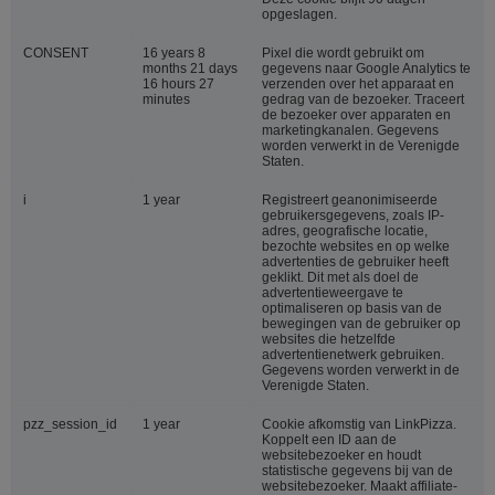
opgeslagen.
CONSENT
16 years 8
Pixel die wordt gebruikt om
months 21 days
gegevens naar Google Analytics te
16 hours 27
verzenden over het apparaat en
minutes
gedrag van de bezoeker. Traceert
de bezoeker over apparaten en
marketingkanalen. Gegevens
worden verwerkt in de Verenigde
Staten.
i
1 year
Registreert geanonimiseerde
gebruikersgegevens, zoals IP-
adres, geografische locatie,
bezochte websites en op welke
advertenties de gebruiker heeft
geklikt. Dit met als doel de
advertentieweergave te
optimaliseren op basis van de
bewegingen van de gebruiker op
websites die hetzelfde
advertentienetwerk gebruiken.
Gegevens worden verwerkt in de
Verenigde Staten.
pzz_session_id
1 year
Cookie afkomstig van LinkPizza.
Koppelt een ID aan de
websitebezoeker en houdt
statistische gegevens bij van de
websitebezoeker. Maakt affiliate-