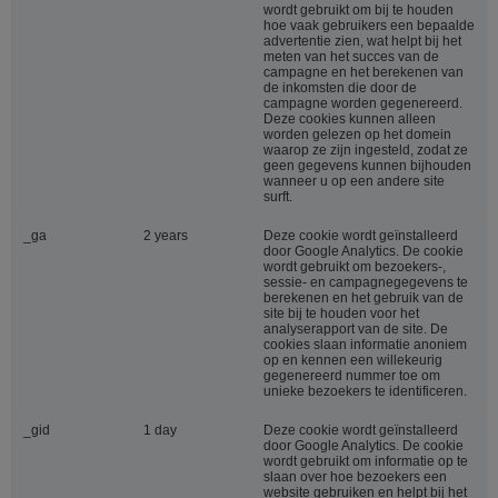
wordt gebruikt om bij te houden
hoe vaak gebruikers een bepaalde
advertentie zien, wat helpt bij het
meten van het succes van de
campagne en het berekenen van
de inkomsten die door de
campagne worden gegenereerd.
Deze cookies kunnen alleen
worden gelezen op het domein
waarop ze zijn ingesteld, zodat ze
geen gegevens kunnen bijhouden
wanneer u op een andere site
surft.
_ga
2 years
Deze cookie wordt geïnstalleerd
door Google Analytics. De cookie
wordt gebruikt om bezoekers-,
sessie- en campagnegegevens te
berekenen en het gebruik van de
site bij te houden voor het
analyserapport van de site. De
cookies slaan informatie anoniem
op en kennen een willekeurig
gegenereerd nummer toe om
unieke bezoekers te identificeren.
_gid
1 day
Deze cookie wordt geïnstalleerd
door Google Analytics. De cookie
wordt gebruikt om informatie op te
slaan over hoe bezoekers een
website gebruiken en helpt bij het