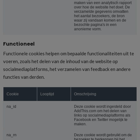
maken van een analytisch rapport
over hoe de website het doet. De
verzamelde gegevens omvatten
het aantal bezoekers, de bron
waar zij vandaan komen en de
bezochte pagina's in een
anonieme vorm.
Functioneel
Functionele cookies helpen om bepaalde functionaliteiten uit te
voeren, zoals het delen van de inhoud van de website op
socialmediaplatforms, het verzamelen van feedback en andere
functies van derden.
Cookie
Looptijd
Omschrijving
na_id
Deze cookie wordt ingesteld door
AddThis.com om het delen van
links op socialmediaplatforms als
Facebook en Twitter mogelijk te
maken.
na_rn
Deze cookie wordt gebruikt om de
bezoeker te herkennen bij het