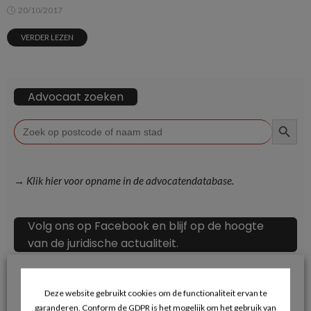
20/10/2017
VERDER LEZEN
Advocaat zoeken
ZOEKKN
Zoek
naar:
→ Klik hier voor opname in de advocatendatabase.
Volg ons op Facebook en blijf op de hoogte
van de juridische actualiteit.
Deze website gebruikt cookies om de functionaliteit ervan te
garanderen. Conform de GDPR is het mogelijk om het gebruik van