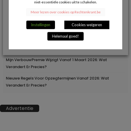
niet-essentiële cookies uit te schakelen.
Herroepingsrecht Bij Online Aankopen: Wanneer Mag Je Iets
Meer lezen over cookies op Rechtenkrant.be
Terugsturen En Wanneer Niet?
Instellingen
Cookies weigeren
Geleidelijke Verhoging Van Loopbaanvoorwaarden
Helemaal goed!
Europa Moderniseert Het Rijbewijs: Digitaal En
Grensoverschrijdend
Mijn VerbouwPremie Wijzigt Vanaf 1 Maart 2026: Wat
Verandert Er Precies?
Nieuwe Regels Voor Opzegtermijnen Vanaf 2026: Wat
Verandert Er Precies?
Advertentie