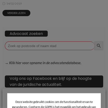
14/02/2019
VERDER LEZEN
Advocaat zoeken
ZOEKKN
Zoek
naar:
→ Klik hier voor opname in de advocatendatabase.
Volg ons op Facebook en blijf op de hoogte
van de juridische actualiteit.
Deze website gebruikt cookies om de functionaliteit ervan te
garanderen. Conform de GDPR is het mogelijk om het gebruik van