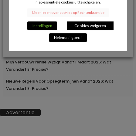
niet-essentiële cookies uit te schakelen.
Herroepingsrecht Bij Online Aankopen: Wanneer Mag Je Iets
Meer lezen over cookies op Rechtenkrant.be
Terugsturen En Wanneer Niet?
Instellingen
Cookies weigeren
Geleidelijke Verhoging Van Loopbaanvoorwaarden
Helemaal goed!
Europa Moderniseert Het Rijbewijs: Digitaal En
Grensoverschrijdend
Mijn VerbouwPremie Wijzigt Vanaf 1 Maart 2026: Wat
Verandert Er Precies?
Nieuwe Regels Voor Opzegtermijnen Vanaf 2026: Wat
Verandert Er Precies?
Advertentie