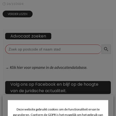
26/11/2024
VERDER LEZEN
Advocaat zoeken
ZOEKKN
Zoek
naar:
→ Klik hier voor opname in de advocatendatabase.
Volg ons op Facebook en blijf op de hoogte
van de juridische actualiteit.
Deze website gebruikt cookies om de functionaliteit ervan te
garanderen. Conform de GDPR is het mogelijk om het gebruik van