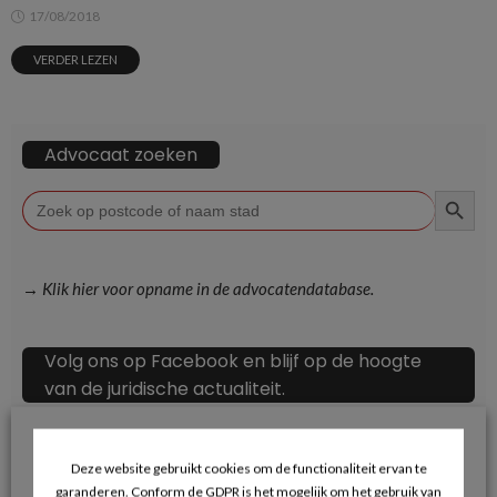
17/08/2018
VERDER LEZEN
Advocaat zoeken
ZOEKKN
Zoek
naar:
→ Klik hier voor opname in de advocatendatabase.
Volg ons op Facebook en blijf op de hoogte
van de juridische actualiteit.
Deze website gebruikt cookies om de functionaliteit ervan te
garanderen. Conform de GDPR is het mogelijk om het gebruik van