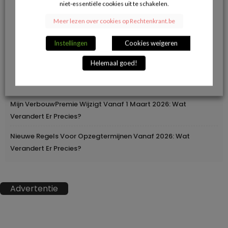
niet-essentiële cookies uit te schakelen.
Herroepingsrecht Bij Online Aankopen: Wanneer Mag Je Iets
Meer lezen over cookies op Rechtenkrant.be
Terugsturen En Wanneer Niet?
Instellingen
Cookies weigeren
Geleidelijke Verhoging Van Loopbaanvoorwaarden
Helemaal goed!
Europa Moderniseert Het Rijbewijs: Digitaal En
Grensoverschrijdend
Mijn VerbouwPremie Wijzigt Vanaf 1 Maart 2026: Wat
Verandert Er Precies?
Nieuwe Regels Voor Opzegtermijnen Vanaf 2026: Wat
Verandert Er Precies?
Advertentie