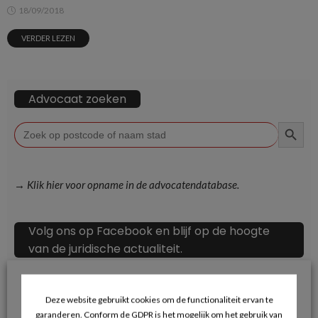
18/09/2018
VERDER LEZEN
Advocaat zoeken
ZOEKKN
Zoek
naar:
→ Klik hier voor opname in de advocatendatabase.
Volg ons op Facebook en blijf op de hoogte
van de juridische actualiteit.
Deze website gebruikt cookies om de functionaliteit ervan te
garanderen. Conform de GDPR is het mogelijk om het gebruik van