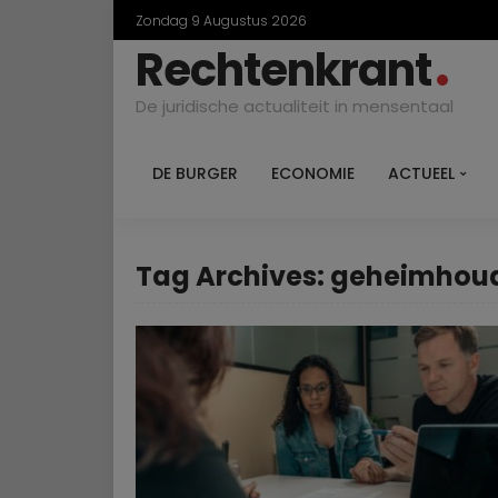
Zondag 9 Augustus 2026
Rechtenkrant
De juridische actualiteit in mensentaal
DE BURGER
ECONOMIE
ACTUEEL
Tag Archives: geheimho