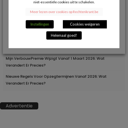
niet-essentiële cookies uit te schakelen.
Herroepingsrecht Bij Online Aankopen: Wanneer Mag Je Iets
Meer lezen over cookies op Rechtenkrant.be
Terugsturen En Wanneer Niet?
Instellingen
Cookies weigeren
Geleidelijke Verhoging Van Loopbaanvoorwaarden
Helemaal goed!
Europa Moderniseert Het Rijbewijs: Digitaal En
Grensoverschrijdend
Mijn VerbouwPremie Wijzigt Vanaf 1 Maart 2026: Wat
Verandert Er Precies?
Nieuwe Regels Voor Opzegtermijnen Vanaf 2026: Wat
Verandert Er Precies?
Advertentie