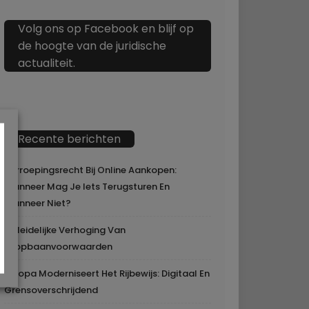
Volg ons op Facebook en blijf op
de hoogte van de juridische
actualiteit.
Recente berichten
Herroepingsrecht Bij Online Aankopen:
Wanneer Mag Je Iets Terugsturen En
Wanneer Niet?
Geleidelijke Verhoging Van
Loopbaanvoorwaarden
Europa Moderniseert Het Rijbewijs: Digitaal En
Grensoverschrijdend