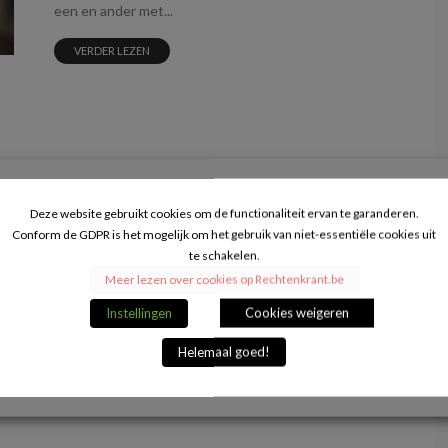
een en ander met...
VERDER LEZEN
or
Deze website gebruikt cookies om de functionaliteit ervan te garanderen.
Conform de GDPR is het mogelijk om het gebruik van niet-essentiële cookies uit
te schakelen.
Meer lezen over cookies op Rechtenkrant.be
Instellingen
Cookies weigeren
Helemaal goed!