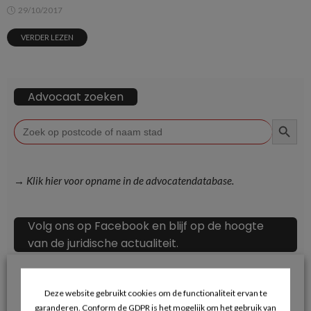
29/10/2017
VERDER LEZEN
Advocaat zoeken
ZOEKKN
Zoek
naar:
→ Klik hier voor opname in de advocatendatabase.
Volg ons op Facebook en blijf op de hoogte
van de juridische actualiteit.
Deze website gebruikt cookies om de functionaliteit ervan te
garanderen. Conform de GDPR is het mogelijk om het gebruik van