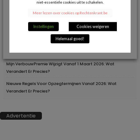
niet-essentiële cookies uit te schakelen.
Herroepingsrecht Bij Online Aankopen: Wanneer Mag Je Iets
Meer lezen over cookies op Rechtenkrant.be
Terugsturen En Wanneer Niet?
Instellingen
Cookies weigeren
Geleidelijke Verhoging Van Loopbaanvoorwaarden
Helemaal goed!
Europa Moderniseert Het Rijbewijs: Digitaal En
Grensoverschrijdend
Mijn VerbouwPremie Wijzigt Vanaf 1 Maart 2026: Wat
Verandert Er Precies?
Nieuwe Regels Voor Opzegtermijnen Vanaf 2026: Wat
Verandert Er Precies?
Advertentie