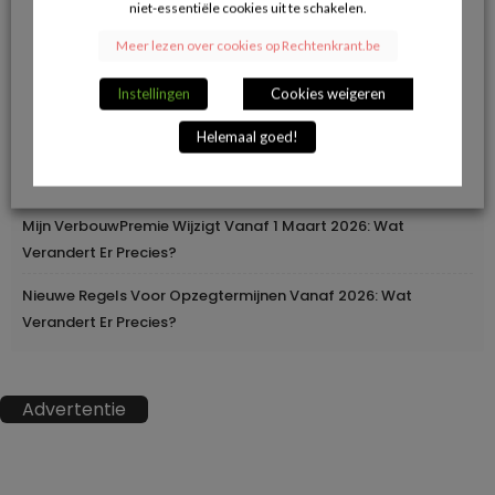
niet-essentiële cookies uit te schakelen.
Herroepingsrecht Bij Online Aankopen: Wanneer Mag Je Iets
Meer lezen over cookies op Rechtenkrant.be
Terugsturen En Wanneer Niet?
Instellingen
Cookies weigeren
Geleidelijke Verhoging Van Loopbaanvoorwaarden
Helemaal goed!
Europa Moderniseert Het Rijbewijs: Digitaal En
Grensoverschrijdend
Mijn VerbouwPremie Wijzigt Vanaf 1 Maart 2026: Wat
Verandert Er Precies?
Nieuwe Regels Voor Opzegtermijnen Vanaf 2026: Wat
Verandert Er Precies?
Advertentie