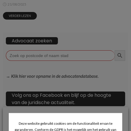
21/08/2025
VERDER LEZEN
Advocaat zoeken
ZOEKKN
Zoek
naar:
→ Klik hier voor opname in de advocatendatabase.
Volg ons op Facebook en blijf op de hoogte
van de juridische actualiteit.
Deze website gebruikt cookies om de functionaliteit ervan te
garanderen. Conform de GDPR is het mogelijk om het gebruik van