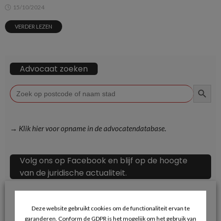
15/10/2024
VERDER LEZEN
Advocaat zoeken
ZOEKKN
Zoek
naar:
→ Klik hier voor opname in de advocatendatabase.
Volg ons op Facebook en blijf op de hoogte
van de juridische actualiteit.
Deze website gebruikt cookies om de functionaliteit ervan te
garanderen. Conform de GDPR is het mogelijk om het gebruik van