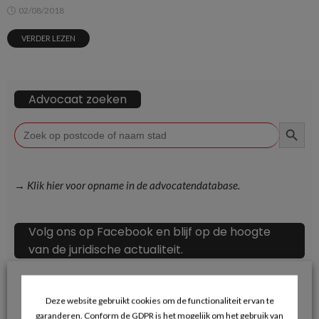
02/08/2018
VERDER LEZEN
Advocaat zoeken
ZOEKKN
Zoek
naar:
→ Klik hier voor opname in de advocatendatabase.
Volg ons op Facebook en blijf op de hoogte
van de juridische actualiteit.
Deze website gebruikt cookies om de functionaliteit ervan te
garanderen. Conform de GDPR is het mogelijk om het gebruik van