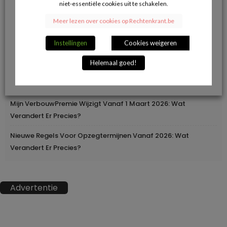
niet-essentiële cookies uit te schakelen.
Herroepingsrecht Bij Online Aankopen: Wanneer Mag Je Iets
Meer lezen over cookies op Rechtenkrant.be
Terugsturen En Wanneer Niet?
Instellingen
Cookies weigeren
Geleidelijke Verhoging Van Loopbaanvoorwaarden
Helemaal goed!
Europa Moderniseert Het Rijbewijs: Digitaal En
Grensoverschrijdend
Mijn VerbouwPremie Wijzigt Vanaf 1 Maart 2026: Wat
Verandert Er Precies?
Nieuwe Regels Voor Opzegtermijnen Vanaf 2026: Wat
Verandert Er Precies?
Advertentie