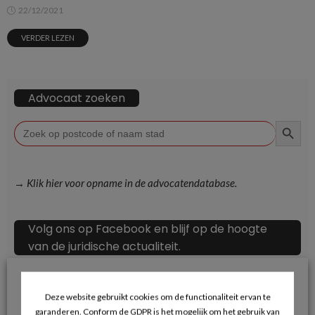
22/12/2021
VERDER LEZEN
Advocaat zoeken
ZOEKKN
Zoek
naar:
→ Klik hier voor opname in de advocatendatabase.
Volg ons op Facebook en blijf op de hoogte
van de juridische actualiteit.
Deze website gebruikt cookies om de functionaliteit ervan te
garanderen. Conform de GDPR is het mogelijk om het gebruik van