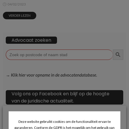
04/02/2023
VERDER LEZEN
Advocaat zoeken
ZOEKKN
Zoek
naar:
→ Klik hier voor opname in de advocatendatabase.
Volg ons op Facebook en blijf op de hoogte
van de juridische actualiteit.
Deze website gebruikt cookies om de functionaliteit ervan te
garanderen. Conform de GDPR is het mogelijk om het gebruik van