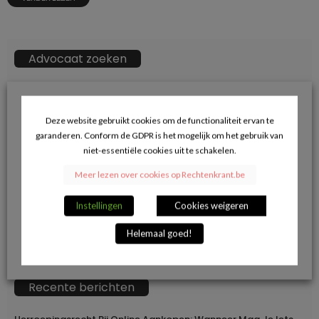
Advocaat zoeken
ZOEKKN
Zoek
naar:
Deze website gebruikt cookies om de functionaliteit ervan te
garanderen. Conform de GDPR is het mogelijk om het gebruik van
→ Klik hier voor opname in de advocatendatabase.
niet-essentiële cookies uit te schakelen.
Meer lezen over cookies op Rechtenkrant.be
Volg ons op Facebook en blijf op de hoogte
Instellingen
Cookies weigeren
van de juridische actualiteit.
Helemaal goed!
Recente berichten