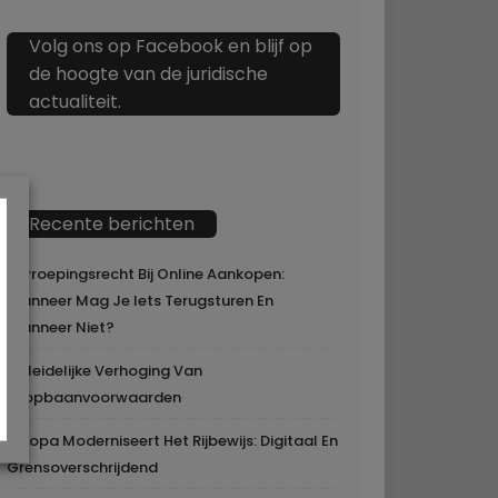
Volg ons op Facebook en blijf op
de hoogte van de juridische
actualiteit.
Recente berichten
Herroepingsrecht Bij Online Aankopen:
Wanneer Mag Je Iets Terugsturen En
Wanneer Niet?
Geleidelijke Verhoging Van
Loopbaanvoorwaarden
Europa Moderniseert Het Rijbewijs: Digitaal En
Grensoverschrijdend