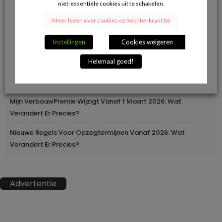
niet-essentiële cookies uit te schakelen.
Herroepingsrecht Bij Online Aankopen: Wanneer Mag Je Iets
Meer lezen over cookies op Rechtenkrant.be
Terugsturen En Wanneer Niet?
Instellingen
Cookies weigeren
Geleidelijke Verhoging Van Loopbaanvoorwaarden
Helemaal goed!
Europa Moderniseert Het Rijbewijs: Digitaal En
Grensoverschrijdend
Mijn VerbouwPremie Wijzigt Vanaf 1 Maart 2026: Wat
Verandert Er Precies?
Nieuwe Regels Voor Opzegtermijnen Vanaf 2026: Wat
Verandert Er Precies?
Advertentie