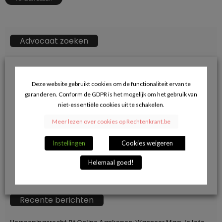
Advocaat zoeken
ZOEKKN
Zoek
naar:
Deze website gebruikt cookies om de functionaliteit ervan te
garanderen. Conform de GDPR is het mogelijk om het gebruik van
→ Klik hier voor opname in de advocatendatabase.
niet-essentiële cookies uit te schakelen.
Meer lezen over cookies op Rechtenkrant.be
Volg ons op Facebook en blijf op de hoogte
Instellingen
Cookies weigeren
van de juridische actualiteit.
Helemaal goed!
Recente berichten