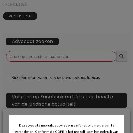
18/01/2018
VERDER LEZEN
Advocaat zoeken
ZOEKKN
Zoek
naar:
→ Klik hier voor opname in de advocatendatabase.
Volg ons op Facebook en blijf op de hoogte
van de juridische actualiteit.
Deze website gebruikt cookies om de functionaliteit ervan te
garanderen. Conform de GDPR is het mogelijk om het gebruik van