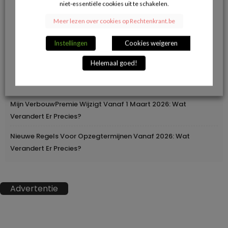
niet-essentiële cookies uit te schakelen.
Herroepingsrecht Bij Online Aankopen: Wanneer Mag Je Iets
Meer lezen over cookies op Rechtenkrant.be
Terugsturen En Wanneer Niet?
Instellingen
Cookies weigeren
Geleidelijke Verhoging Van Loopbaanvoorwaarden
Helemaal goed!
Europa Moderniseert Het Rijbewijs: Digitaal En
Grensoverschrijdend
Mijn VerbouwPremie Wijzigt Vanaf 1 Maart 2026: Wat
Verandert Er Precies?
Nieuwe Regels Voor Opzegtermijnen Vanaf 2026: Wat
Verandert Er Precies?
Advertentie