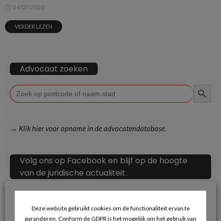
24/07/2020
VERDER LEZEN
Advocaat zoeken
ZOEKKN
Zoek
naar:
→ Klik hier voor opname in de advocatendatabase.
Volg ons op Facebook en blijf op de hoogte
van de juridische actualiteit.
Deze website gebruikt cookies om de functionaliteit ervan te
garanderen. Conform de GDPR is het mogelijk om het gebruik van