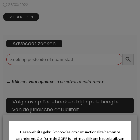
28/03/2022
VERDER LEZEN
Advocaat zoeken
ZOEKKN
Zoek
naar:
→ Klik hier voor opname in de advocatendatabase.
Volg ons op Facebook en blijf op de hoogte
van de juridische actualiteit.
Deze website gebruikt cookies om de functionaliteit ervan te
garanderen. Conform de GDPR is het mogelijk om het gebruik van