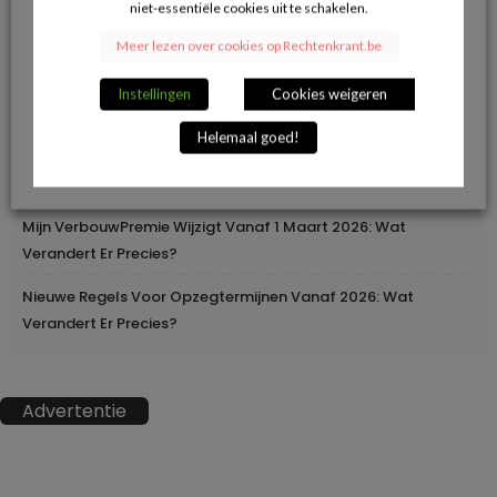
niet-essentiële cookies uit te schakelen.
Herroepingsrecht Bij Online Aankopen: Wanneer Mag Je Iets
Meer lezen over cookies op Rechtenkrant.be
Terugsturen En Wanneer Niet?
Instellingen
Cookies weigeren
Geleidelijke Verhoging Van Loopbaanvoorwaarden
Helemaal goed!
Europa Moderniseert Het Rijbewijs: Digitaal En
Grensoverschrijdend
Mijn VerbouwPremie Wijzigt Vanaf 1 Maart 2026: Wat
Verandert Er Precies?
Nieuwe Regels Voor Opzegtermijnen Vanaf 2026: Wat
Verandert Er Precies?
Advertentie