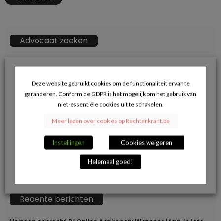
Advocaat zoeken
ZOEKKN
Zoek
naar:
Deze website gebruikt cookies om de functionaliteit ervan te
garanderen. Conform de GDPR is het mogelijk om het gebruik van
→ Klik hier voor opname in de advocatendatabase.
niet-essentiële cookies uit te schakelen.
Meer lezen over cookies op Rechtenkrant.be
Volg ons op Facebook en blijf op de hoogte
Instellingen
Cookies weigeren
van de juridische actualiteit.
Helemaal goed!
Recente berichten