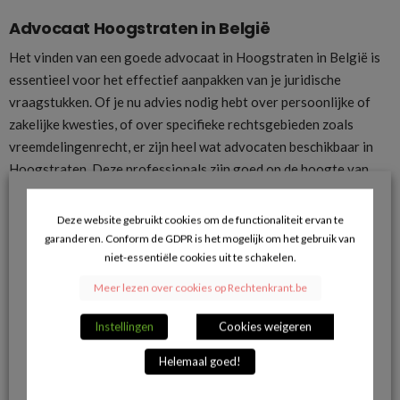
Advocaat Hoogstraten in België
Het vinden van een goede advocaat in Hoogstraten in België is
essentieel voor het effectief aanpakken van je juridische
vraagstukken. Of je nu advies nodig hebt over persoonlijke of
zakelijke kwesties, of over specifieke rechtsgebieden zoals
vreemdelingenrecht, er zijn heel wat advocaten beschikbaar in
Hoogstraten. Deze professionals zijn goed op de hoogte van
zowel de Belgische als de Europese wetgeving. Ze bieden
maatwerkadvies en -ondersteuning die aansluiten bij jouw unieke
Deze website gebruikt cookies om de functionaliteit ervan te
situatie.
garanderen. Conform de GDPR is het mogelijk om het gebruik van
niet-essentiële cookies uit te schakelen.
Advocaat regio Hoogstraten
Meer lezen over cookies op Rechtenkrant.be
Wanneer je op zoek bent naar juridische bijstand, kan het nuttig
zijn om je zoektocht uit te breiden naar de omliggende
Instellingen
Cookies weigeren
gemeenten, zoals Merksplas, Rijkevorsel en
Baarle-Hertog
.
Helemaal goed!
Door ook in deze gebieden naar een advocaat te zoeken,
vergroot je je kansen op het vinden van een advocaat die