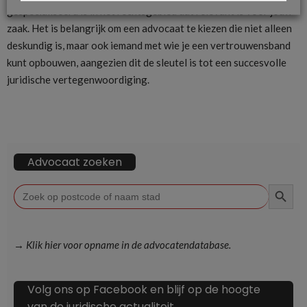
gespecialiseerd is in het rechtsgebied dat relevant is voor jouw
zaak. Het is belangrijk om een advocaat te kiezen die niet alleen
deskundig is, maar ook iemand met wie je een vertrouwensband
kunt opbouwen, aangezien dit de sleutel is tot een succesvolle
juridische vertegenwoordiging.
Advocaat zoeken
ZOEKKN
Zoek
naar:
→ Klik hier voor opname in de advocatendatabase.
Volg ons op Facebook en blijf op de hoogte
van de juridische actualiteit.