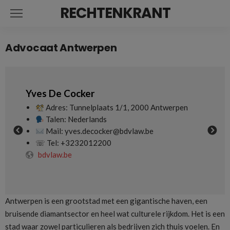
RECHTENKRANT
Advocaat Antwerpen
Bert Luyten
Dirk 
pen
Adres: Oudeleeuwenrui 19, 2000 Antwerpen
A
Talen: Nederlands
T
Mail: bert.luyten@laurius.be
M
☏ Tel: +3232608800
☏ T
laurius.be
adv
Antwerpen is een grootstad met een gigantische haven, een
bruisende diamantsector en heel wat culturele rijkdom. Het is een
stad waar zowel particulieren als bedrijven zich thuis voelen. En