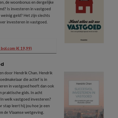
en, de woonbonus en dergelijke
and? Is investeren in vastgoed
weinig geld? Het zijn slechts
over investeren in vastgoed.
 bol.com (€ 19,99)
ed
ven door Hendrik Chan. Hendrik
edmakelaar die actief is in
eren in vastgoed heeft dan ook
n praktische gids. In acht
. In welk vastgoed investeren?
 stap leert hij jou hoe je een
orm de Vlaamse wetgeving.