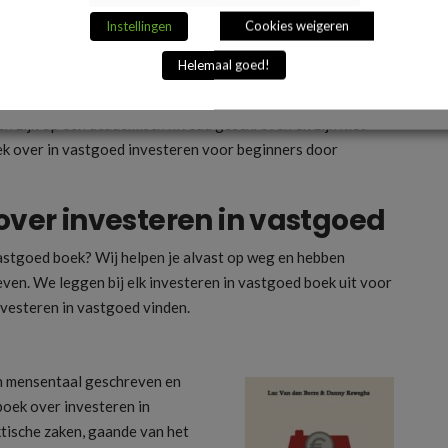
Instellingen
Cookies weigeren
Helemaal goed!
l aan de verwachtingen voldoet, is het handig als je het
sopgave is een meerwaarde, maar let toch ook even op de
en zijn op een academisch niveau geschreven en zijn niet
ek over in vastgoed investeren voor beginners door
over investeren in vastgoed
astgoed boek? Wij helpen je alvast op weg en hebben
en. We leggen bij elk investeren in vastgoed boek uit voor
investeren in vastgoed vinden.
in mensentaal geschreven en
 boek over investeren in
tische zaken, gaande van het