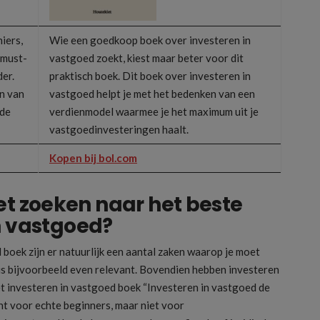
iers,
Wie een goedkoop boek over investeren in
 must-
vastgoed zoekt, kiest maar beter voor dit
er.
praktisch boek. Dit boek over investeren in
n van
vastgoed helpt je met het bedenken van een
rde
verdienmodel waarmee je het maximum uit je
vastgoedinvesteringen haalt.
Kopen bij bol.com
et zoeken naar het beste
n vastgoed?
 boek zijn er natuurlijk een aantal zaken waarop je moet
 is bijvoorbeeld even relevant. Bovendien hebben investeren
t investeren in vastgoed boek “Investeren in vastgoed de
nt voor echte beginners, maar niet voor