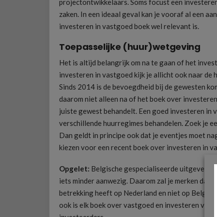
projectontwikkelaars. Soms focust een investeren
zaken. In een ideaal geval kan je vooraf al een aa
investeren in vastgoed boek wel relevant is.
Toepasselijke (huur)wetgeving
Het is altijd belangrijk om na te gaan of het inves
investeren in vastgoed kijk je allicht ook naar d
Sinds 2014 is de bevoegdheid bij de gewesten kom
daarom niet alleen na of het boek over investeren
juiste gewest behandelt. Een goed investeren in 
verschillende huurregimes behandelen. Zoek je ee
Dan geldt in principe ook dat je eventjes moet na
kiezen voor een recent boek over investeren in vas
Opgelet:
Belgische gespecialiseerde uitgevers lij
iets minder aanwezig. Daarom zal je merken dat 
betrekking heeft op Nederland en niet op België. 
ook is elk boek over vastgoed en investeren voor
investeerders.