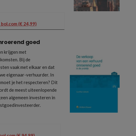
 bol.com (€ 24,99)
onroerend goed
en krijgen met
omsten. Bij de
ten vaak met elkaar en dat
uwe eigenaar-verhuurder. In
moet je het respecteren? Dit
ordt de meest uiteenlopende
 geen algemeen investeren in
astgoedinvesteerder.
bol.com (€ 94,99)