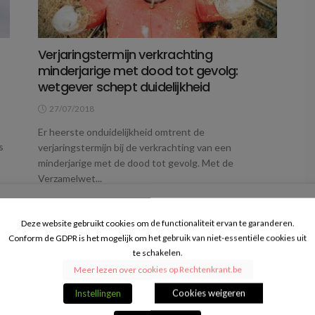
Verjaringstermijn verkrachting
minderjarige met dood tot gevolg:
wetgever schept duidelijkheid
27/07/2018
Er heerste onduidelijkheid omtrent de
s
verjaringstermijn bij de verkrachting van een
minderjarige met de dood tot gevolg. Met de
Verzamelwet...
VERDER LEZEN
Deze website gebruikt cookies om de functionaliteit ervan te garanderen.
Conform de GDPR is het mogelijk om het gebruik van niet-essentiële cookies uit
te schakelen.
Meer lezen over cookies op Rechtenkrant.be
Instellingen
Cookies weigeren