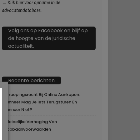
→ Klik hier voor opname in de
advocatendatabase.
Volg ons op Facebook en blijf op
de hoogte van de juridische
actualiteit.
Recente berichten
Herroepingsrecht Bij Online Aankopen:
Wanneer Mag Je Iets Terugsturen En
Wanneer Niet?
Geleidelijke Verhoging Van
Loopbaanvoorwaarden