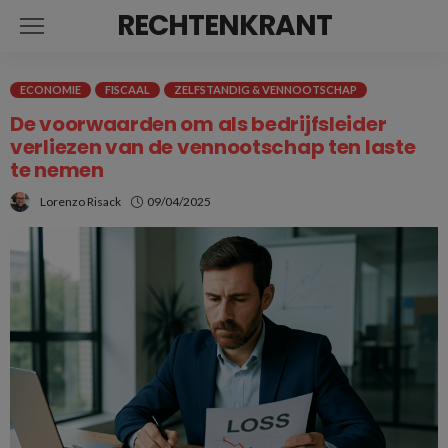
RECHTENKRANT
ECONOMIE
FISCAAL
ZELFSTANDIG & VENNOOTSCHAP
De voorwaarden om als bedrijfsleider
verliezen van de vennootschap ten laste
te nemen
Lorenzo Risack
09/04/2025