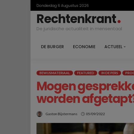
Donderdag 6 Augustus 2026
Rechtenkrant
De juridische actualiteit in mensentaal
DE BURGER
ECONOMIE
ACTUEEL
BEWIJSMATERIAAL
FEATURED
IN DE PERS
PRO
Mogen gesprekken
worden afgetapt
Gaston Bijstermans
05/09/2022