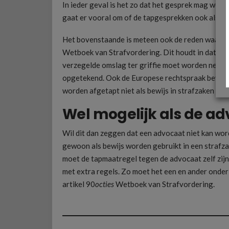
In ieder geval is het zo dat het gesprek mag wor
gaat er vooral om of de tapgesprekken ook als be
Het bovenstaande is meteen ook de reden waarom 
Wetboek van Strafvordering. Dit houdt in dat de
verzegelde omslag ter griffie moet worden neerg
opgetekend. Ook de Europese rechtspraak bevestig
worden afgetapt niet als bewijs in strafzaken ku
Wel mogelijk als de ad
Wil dit dan zeggen dat een advocaat niet kan wo
gewoon als bewijs worden gebruikt in een strafz
moet de tapmaatregel tegen de advocaat zelf zij
met extra regels. Zo moet het een en ander onder 
artikel 90
octies
Wetboek van Strafvordering.