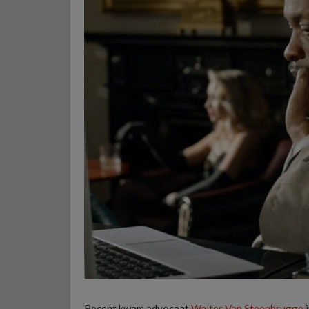
Recent kwam advocaat
Walter Van Steenbrugge
i