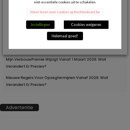
niet-essentiële cookies uit te schakelen.
Herroepingsrecht Bij Online Aankopen: Wanneer Mag Je Iets
Meer lezen over cookies op Rechtenkrant.be
Terugsturen En Wanneer Niet?
Instellingen
Cookies weigeren
Geleidelijke Verhoging Van Loopbaanvoorwaarden
Helemaal goed!
Europa Moderniseert Het Rijbewijs: Digitaal En
Grensoverschrijdend
Mijn VerbouwPremie Wijzigt Vanaf 1 Maart 2026: Wat
Verandert Er Precies?
Nieuwe Regels Voor Opzegtermijnen Vanaf 2026: Wat
Verandert Er Precies?
Advertentie