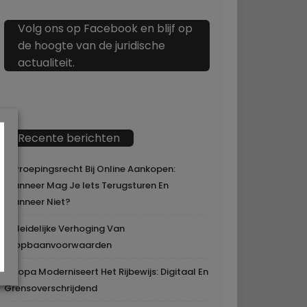
Volg ons op Facebook en blijf op
de hoogte van de juridische
actualiteit.
Recente berichten
Herroepingsrecht Bij Online Aankopen:
Wanneer Mag Je Iets Terugsturen En
Wanneer Niet?
Geleidelijke Verhoging Van
Loopbaanvoorwaarden
Europa Moderniseert Het Rijbewijs: Digitaal En
Grensoverschrijdend