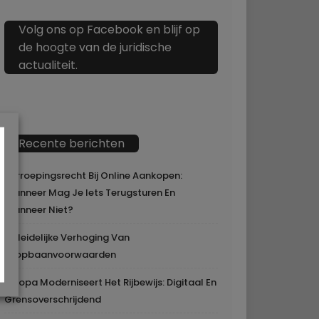
Volg ons op Facebook en blijf op
de hoogte van de juridische
actualiteit.
Recente berichten
Herroepingsrecht Bij Online Aankopen:
Wanneer Mag Je Iets Terugsturen En
Wanneer Niet?
Geleidelijke Verhoging Van
Loopbaanvoorwaarden
Europa Moderniseert Het Rijbewijs: Digitaal En
Grensoverschrijdend