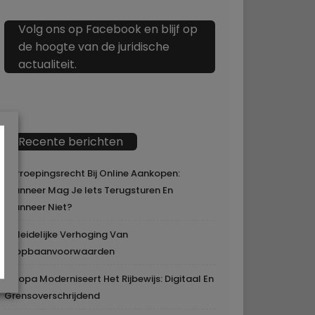
Volg ons op Facebook en blijf op
de hoogte van de juridische
actualiteit.
Recente berichten
Herroepingsrecht Bij Online Aankopen:
Wanneer Mag Je Iets Terugsturen En
Wanneer Niet?
Geleidelijke Verhoging Van
Loopbaanvoorwaarden
Europa Moderniseert Het Rijbewijs: Digitaal En
Grensoverschrijdend